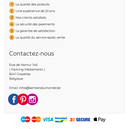
1
La qualité des produits
2
Une expérience de 20 ans
3
Nos clients satisfaits
4
La sécurité des paiements
5
La garantie de satisfaction
6
La qualité du service-après vente
Contactez-nous
Rue de Namur 146
( Parking Mediamarkt )
6041 Gosselies
Belgique
Email
infos@sentiersdumonde.be
Facebook
Pinterest
Instagram