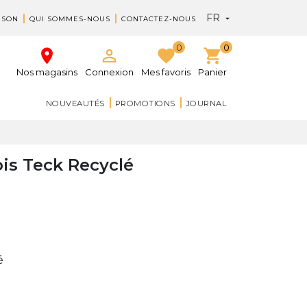
FR

ISON
QUI SOMMES-NOUS
CONTACTEZ-NOUS
0
0
place

favorite
shopping_cart
Nos magasins
Connexion
Mes favoris
Panier
NOUVEAUTÉS
PROMOTIONS
JOURNAL
is Teck Recyclé
é