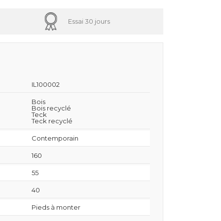
Essai 30 jours
IL100002
Bois
Bois recyclé
Teck
Teck recyclé
Contemporain
160
55
40
Pieds à monter