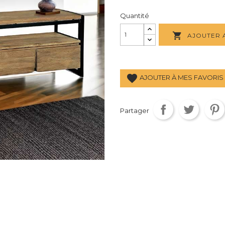
Quantité

AJOUTER 
favorite
AJOUTER À MES FAVORIS 
Partager