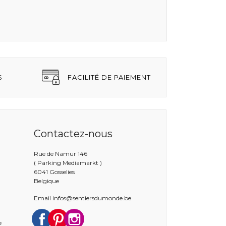
S
FACILITÉ DE PAIEMENT
Contactez-nous
Rue de Namur 146
( Parking Mediamarkt )
6041 Gosselies
Belgique
Email
infos@sentiersdumonde.be
Facebook
Pinterest
Instagram
e