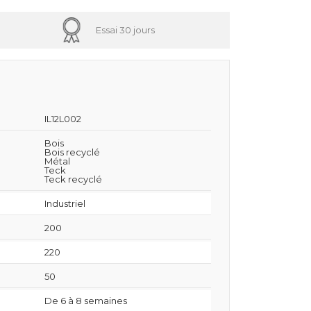
Essai 30 jours
IL12L002
Bois
Bois recyclé
Métal
Teck
Teck recyclé
Industriel
200
220
50
De 6 à 8 semaines