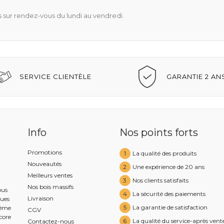
s sur rendez-vous du lundi au vendredi.
SERVICE CLIENTÈLE
GARANTIE 2 AN
Info
Nos points forts
Promotions
1
La qualité des produits
Nouveautés
2
Une expérience de 20 ans
Meilleurs ventes
3
Nos clients satisfaits
Nos bois massifs
ous
4
La sécurité des paiements
Livraison
ques
5
La garantie de satisfaction
même
CGV
ncore
6
La qualité du service-après vent
Contactez-nous