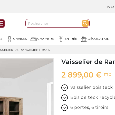
LIVRA

ES
CHAISES
CHAMBRE
ENTRÉE
DÉCORATION
ISSELIER DE RANGEMENT BOIS
Vaisselier de R
2 899,00 €
TTC
Vaisselier bois teck
Bois de teck recycl
6 portes, 6 tiroirs