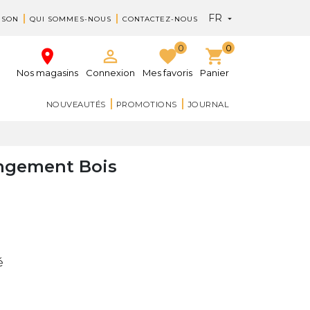
FR

ISON
QUI SOMMES-NOUS
CONTACTEZ-NOUS
0
0
place

favorite
shopping_cart
Nos magasins
Connexion
Mes favoris
Panier
NOUVEAUTÉS
PROMOTIONS
JOURNAL
angement Bois
é